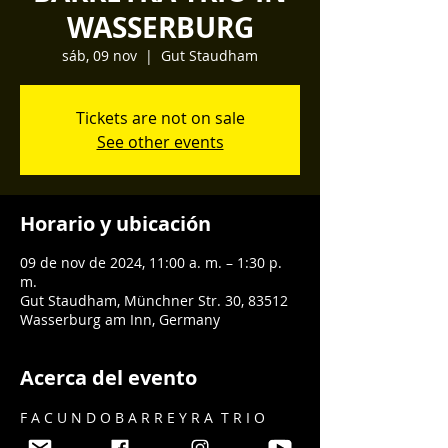
WASSERBURG
sáb, 09 nov
  |  
Gut Staudham
Tickets are not on sale
See other events
Horario y ubicación
09 de nov de 2024, 11:00 a. m. – 1:30 p.
m.
Gut Staudham, Münchner Str. 30, 83512
Wasserburg am Inn, Germany
Acerca del evento
F A C U N D O B A R R E Y R A  T R I O
Jazz – Tango - Improvisation