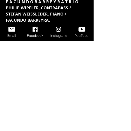
F A C U N D O B A R R E Y R A T R I O
PHILIP WIPFLER, CONTRABASS / 
STEFAN WEISSLEDER, PIANO / 
FACUNDO BARREYRA,
BANDONEON, COMPOSITION AND 
DRUMS.
Email
Facebook
Instagram
YouTube
Das Facundo Barreyra Trio spielt 
Originalkompositionen von Facundo 
Barreyra, in denen sich die
musikalischen Elemente der 
argentinischen Musik (Folklore und 
Tango) mit Elementen des Jazz,
der Kammermusik und der 
Improvisation vermischen.
Mostrar más
Compartir este evento