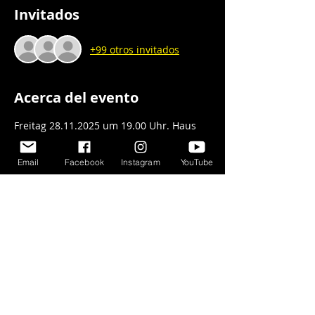
Invitados
+99 otros invitados
Acerca del evento
Freitag 28.11.2025 um 19.00 Uhr. Haus 
der Kultur - Waldkraiburg. 
Braunauer 
Str. 10, 84478 Waldkraiburg
. 
Email
Facebook
Instagram
YouTube
Reservierung: 
argentinischemusik@gmail.com
FACUNDO BARREYRA TRIO - Jazz / Tango:
PHILIP WIPFLER, KONTRABASS
STEFAN WEISSLEDER, PIANO
FACUNDO BARREYRA, BANDONEON,
COMPOSITION, DRUMS.