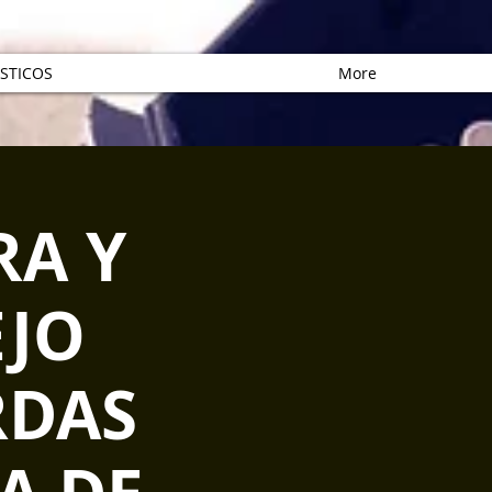
STICOS
More
RA Y
EJO
RDAS