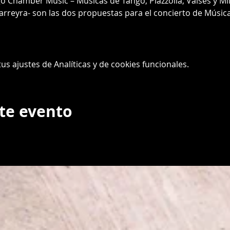
 Chamber Music – Músicas de Tango, Piazzolla, Valses y Mi
rreyra- son las dos propuestas para el concierto de Músi
s ajustes de Analíticas y de cookies funcionales.
te evento