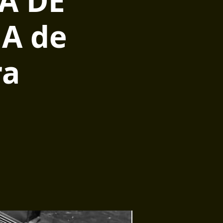
A DE
A de
ra