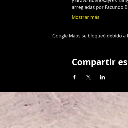
y Bravo Buenosayres Tango
arregladas por Facundo Ba
Mostrar más
Google Maps se bloqueó debido a tu
Compartir es