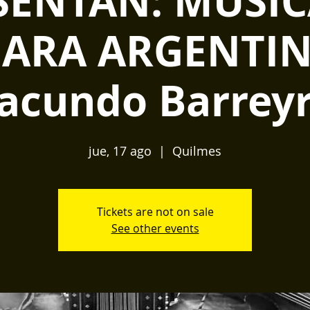
SENTAN: MUSIC
ARA ARGENTIN
acundo Barrey
jue, 17 ago
  |  
Quilmes
Tickets are not on sale
See other events