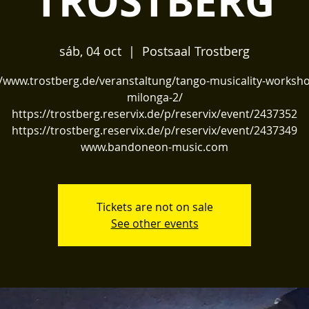
TROSTBERG
sáb, 04 oct
  |  
Postsaal Trostberg
//www.trostberg.de/veranstaltung/tango-musicality-worksh
milonga-2/
https://trostberg.reservix.de/p/reservix/event/2437352
https://trostberg.reservix.de/p/reservix/event/2437349
www.bandoneon-music.com
Tickets are not on sale
See other events