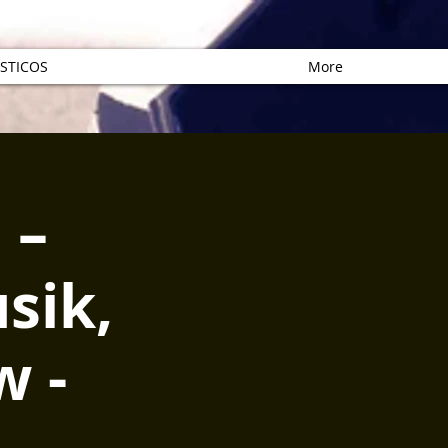
STICOS
More
 –
sik,
w -