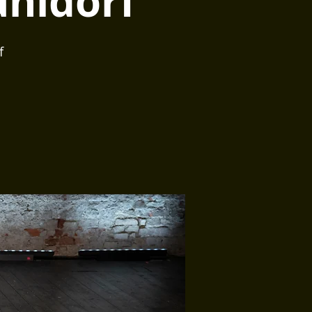
hldorf
f