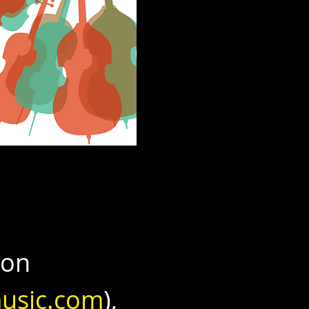
on 
usic.com
), 