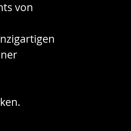
ts von 
inzigartigen 
iner 
rken.