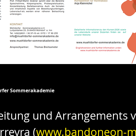
hldorfer-sommerakademie.de
rfer Sommerakademie
eitung und Arrangements v
reyra (
www.bandoneon-m