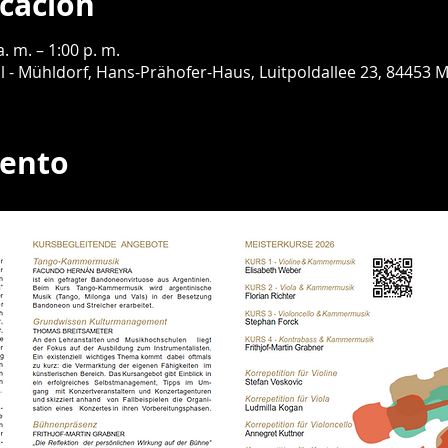
icación
. m. – 1:00 p. m.
al - Mühldorf, Hans-Prähofer-Haus, Luitpoldallee 23, 84453
vento