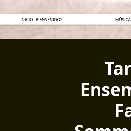
INICIO -BIENVENIDOS-
MÚSICA
Ta
Ensem
F