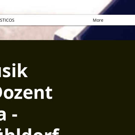
STICOS
More
sik
Dozent
 -