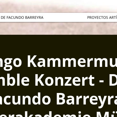
 DE FACUNDO BARREYRA
PROYECTOS ARTÍ
ngo Kammermu
ble Konzert - 
acundo Barreyra